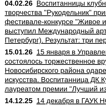
04.02.26
Воспитанницы клубн
творчества "Рукодельник" пр
фестивале‑конкурсе "Живое и
выступил Международный арт-
Петербург). Результат: три пе
15.01.26
15 января в Управле
состоялось торжественное вр
Новосибирского района одаре
искусства. Воспитанница ДК 
лауреатом премии "Лучший и
14.12.25
​
14 декабря в ГАУК 