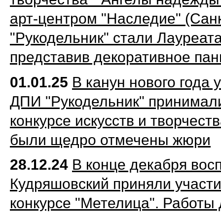
арт-центром "Наследие" (Сан
"Рукодельник" стали Лауреата
представив декоративное пан
01.01.25
В канун нового года
ДПИ "Рукодельник"
принимал
конкурсе искусств и творчест
были щедро отмечены жюри
28.12.24
В конце декабря вос
Кудряшовский приняли участ
конкурсе "Метелица". Работы 