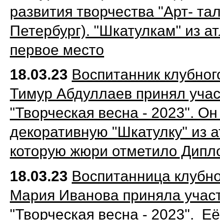
развития творчества "Арт- тал
Петербург). "Шкатулкам" из 
первое место
18.03.23
Воспитанник клубног
Тимур Абдуллаев принял учас
"Творческая весна - 2023". О
декоративную "Шкатулку" из а
которую жюри отметило Дипло
18.03.23
Воспитанница клубн
Мария Иванова приняла участ
"Творческая весна - 2023". Е