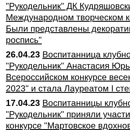
"Рукодельник" ДК Кудряшовск
Международном творческом к
Были
представлены декоратив
роспись"
26.04.23
Воспитанница клубн
"Рукодельник"
Анастасия
Юрь
Всероссийском конкурсе весе
2023" и стала Лауреатом I ст
17.04.23
Воспитанницы клубн
"Рукодельник"
приняли участи
конкурсе "Мартовское вдохно