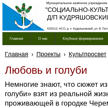
Муниципальное казённое учреждение
"СОЦИАЛЬНО-КУЛЬ
Д/П КУДРЯШОВСКИ
630510, НСО, д. п. Кудряшовский, ул. В. Петк
Главная
О нас
Клубные формирования
Главная
›
Проекты
›
Культпросвет
Любовь и голуби
Немногие знают, что сюжет и
голуби» взят из реальной жиз
проживающей в городке Черем