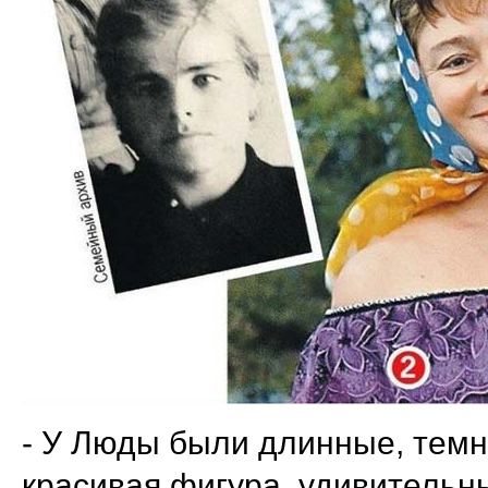
- У Люды были длинные, темн
красивая фигура, удивительн