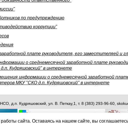
е обязанности ответственного"
миссии"
ботников по предупреждению
тиводействию коррупции"
есов
едения
аработной плате руководителя, его заместителяей и гл
информации о среднемесячной заработной плате руководи
д.п. Кудряшовский" в интернете
мещения информации о среднемесячной заработной плате
лтеров МКУ "СКО д.п. Кудряшовский" в интернете
НСО, д.п. Кудряшовский, ул. В. Петкау,1, т. 8 (383) 293-96-60, sk
работы сайта. Оставаясь на нашем сайте, вы соглашаетес