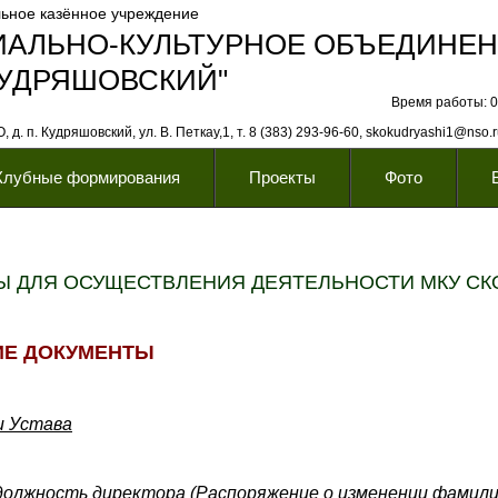
ьное казённое учреждение
ИАЛЬНО-КУЛЬТУРНОЕ ОБЪЕДИНЕ
КУДРЯШОВСКИЙ"
Время работы: 08
 д. п. Кудряшовский, ул. В. Петкау,1, т. 8 (383) 293-96-60, skokudryashi1@nso.
Клубные формирования
Проекты
Фото
 ДЛЯ ОСУЩЕСТВЛЕНИЯ ДЕЯТЕЛЬНОСТИ МКУ СКО
Е ДОКУМЕНТЫ
и Устава
 должность директора
(
Распоряжение о изменении фамил