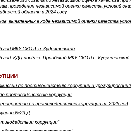
ественного совета по независимой оценке качества при
ам проведения независимой оценки качества условий ока
бирской области в 2024 году
в, выявленных в ходе независимой оценки качества услови
 год МКУ СКО д. п. Кудряшовский
 год. КДЦ посёлка Приобский МКУ СКО д п. Кудряшовский
УПЦИИ
комиссии по противодействию коррупции и урегулирован
 по противодействию коррупции
мероприятий по противодействию коррупции на 2025 год
рупции №29-Д
отиводействии коррупции"