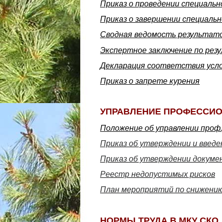
Приказ о проведении специально
Приказ о завершении специальн
Сводная ведомость результат
Экспертное заключение по рез
Декларация соответствия усл
Приказ о запрете курения
УПРАВЛЕНИЕ ПРОФЕССИ
Положение об управлении проф
Приказ об утверждении и введе
Приказ об утверждении докуме
Реестр недопустимых рисков
План мероприятий по снижению
НОРМЫ ТРУДА В МКУ СКО 