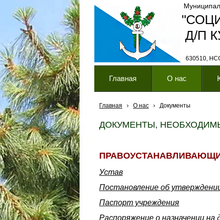
Муниципал
"СОЦ
Д/П 
630510, НСО,
Главная
О нас
Главная
›
О нас
›
Документы
ДОКУМЕНТЫ, НЕОБХОДИМЫ
ПРАВОУСТАНАВЛИВАЮЩИ
Устав
Постановление об утверждени
Паспорт учреждения
Распоряжение о назначении на