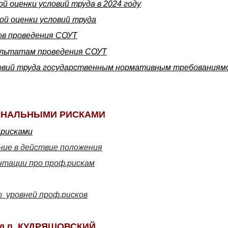
й оценки условий труда в 2024 году
ой оценки условий труда
ов проведения СОУТ
ультатам проведения СОУТ
овий труда государственным нормативным требованиям
ОНАЛЬНЫМИ РИСКАМИ
.рисками
ние в действие положения
нтации про проф.рискам
 уровней проф.рисков
д.п. КУДРЯШОВСКИЙ