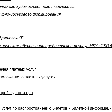
ельского художественного творчества
турно-досугового формирования
удряшовский"
ническом обеспечении предоставления услуг МКУ «СКО д.
ечня платных услуг
положения о платных услугах
прейскуранта цен
и услуг по распространению билетов и билетной информац