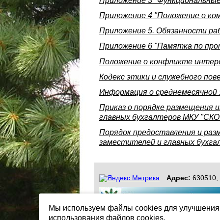
Приложение 3 "Функциональны
Приложение 4 "Положение о ко
Приложение 5. Обязанности ра
Приложение 6 "Памятка по про
Положение о конфликте интер
Кодекс этики и служебного пов
Информация о среднемесячной з
Приказ о порядке размещения 
главных бухгалтеров МКУ "СКО 
Порядок предоставления и раз
заместителей и главных бухга
Адрес:
630510, 
Мы используем файлы cookies для улучшения 
использования файлов cookies.