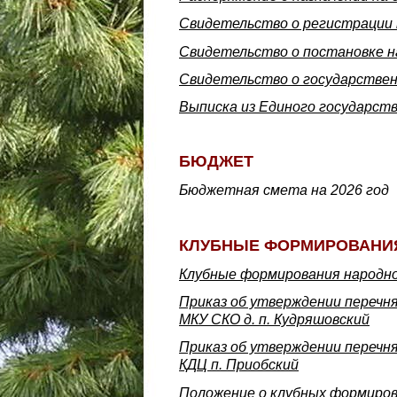
Свидетельство о регистрации 
Свидетельство о постановке на
Свидетельство о государствен
Выписка из Единого государст
БЮДЖЕТ
Бюджетная смета на 2026 год
КЛУБНЫЕ ФОРМИРОВАНИ
Клубные формирования народно
Приказ об утверждении перечн
МКУ СКО д. п. Кудряшовский
Приказ об утверждении перечн
КДЦ п. Приобский
Положение о клубных формиро