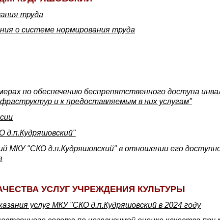
вания труда
ния о системе нормирования труда
мерах по обеспечению беспрепятственного доступа инвал
фраструктур и к предоставляемым в них услугам"
ссии
 д.п.Кудряшовский"
й МКУ "СКО д.п.Кудряшовский" в отношении его доступно
я
АЧЕСТВА УСЛУГ УЧРЕЖДЕНИЯ КУЛЬТУРЫ
азания услуг МКУ "СКО д.п.Кудряшовский в 2024 году