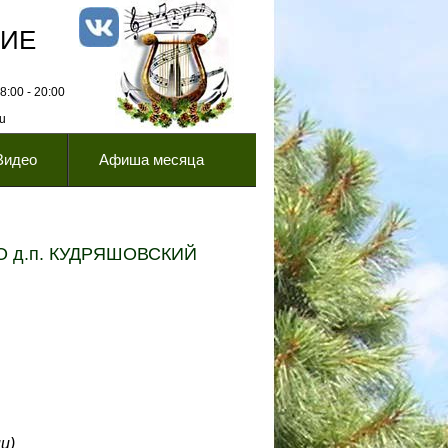
НИЕ
:00 - 20:00
ru
Видео
Афиша месяца
 д.п. КУДРЯШОВСКИЙ
ии
)