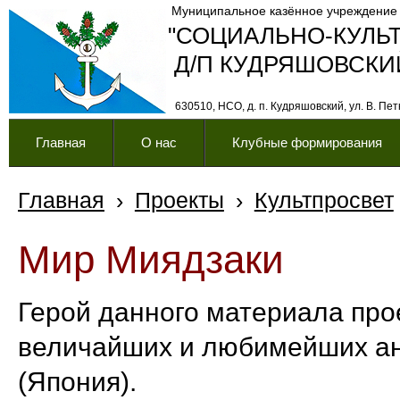
Муниципальное казённое учреждение
"СОЦИАЛЬНО-КУЛЬ
Д/П КУДРЯШОВСКИ
630510, НСО, д. п. Кудряшовский, ул. В. Петк
Главная
О нас
Клубные формирования
Главная
›
Проекты
›
Культпросвет
Мир Миядзаки
Герой данного материала прое
величайших и любимейших ан
(Япония).