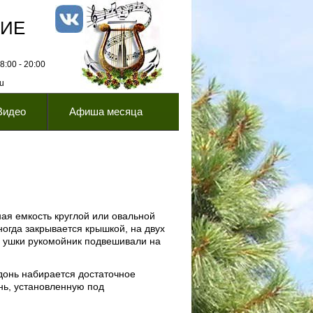
НИЕ
:00 - 20:00
ru
Видео
Афиша месяца
ная емкость круглой или овальной
огда закрывается крышкой, на двух
а ушки рукомойник подвешивали на
адонь набирается достаточное
ань, установленную под