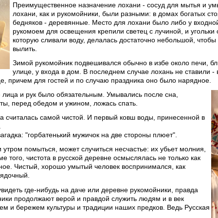
Преимущественное назначение лохани - сосуд для мытья и умы
лохани, как и рукомойники, были разными: в домах богатых ст
бедняков - деревянные. Место для лохани было либо у входной
рукомоем для освещения крепили светец с лучиной, и угольки о
которую сливали воду, делалась достаточно небольшой, чтобы
вылить.
Зимой рукомойник подвешивался обычно в избе около печи, бли
улице, у входа в дом. В последнем случае лохань не ставили -
е, причем для гостей и по случаю праздника оно было нарядное.
лица и рук было обязательным. Умывались после сна,
оты, перед обедом и ужином, ложась спать.
на считалась самой чистой. И первый ковш воды, принесенной в
.
агадка: "горбатенький мужичок на две стороны плюет".
 утром помыться, может случиться несчастье: их убьет молния,
е того, чистота в русской деревне осмыслялась не только как
ное. Чистый, хорошо умытый человек воспринимался, как
рядочный.
увидеть где-нибудь на даче или деревне рукомойники, правда
ики продолжают верой и правдой служить людям и в век
ем и бережем культуры и традиции наших предков. Ведь Русская