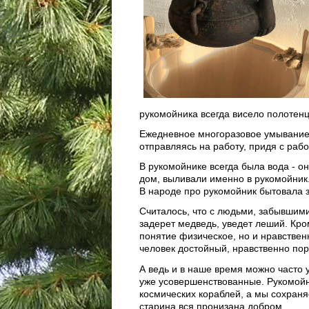
рукомойника всегда висело полотенц
Ежедневное многоразовое умывание 
отправляясь на работу, придя с раб
В рукомойнике всегда была вода - о
дом, выливали именно в рукомойник
В народе про рукомойник бытовала з
Считалось, что с людьми, забывшими
задерет медведь, уведет леший. Кром
понятие физическое, но и нравствен
человек достойный, нравственно по
А ведь и в наше время можно часто 
уже усовершенствованные. Рукомойн
космических кораблей, а мы сохраня
старина вся пронизана добром.