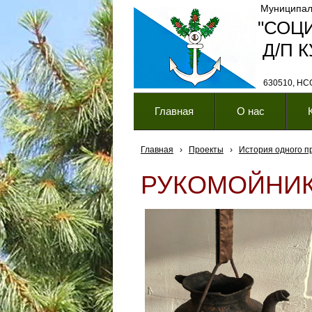
Муниципал
"СОЦ
Д/П 
630510, НСО,
Главная
О нас
Главная
›
Проекты
›
История одного п
РУКОМОЙНИ