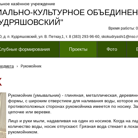
ьное казённое учреждение
ИАЛЬНО-КУЛЬТУРНОЕ ОБЪЕДИНЕ
КУДРЯШОВСКИЙ"
Время работы: 08
 д. п. Кудряшовский, ул. В. Петкау,1, т. 8 (383) 293-96-60, skokudryashi1@nso.
Клубные формирования
Проекты
Фото
редмета
›
Рукомойник
К
Рукомойник (умывальник) - глиняная, металлическая, деревян
формы, с широким отверстием для наливания воды, которое ин
противоположных сторонах рукомойника имеется по носику. З
цепочке или веревке.
Лицо и руки мыли, надавливая на один из носиков. Когда на л
количество воды, носик отпускают. Грязная вода стекает в лох
рукомойником.