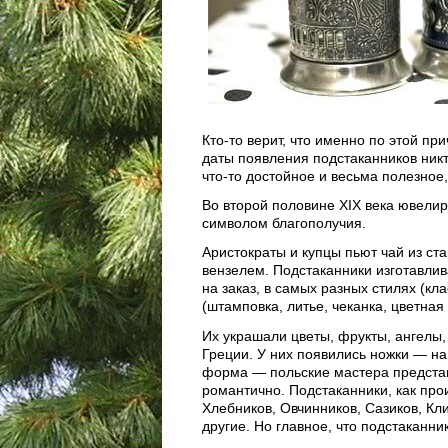
Кто-то верит, что именно по этой пр
даты появления подстаканников никт
что-то достойное и весьма полезное
Во второй половине XIX века ювелир
символом благополучия.
Аристократы и купцы пьют чай из ст
вензелем. Подстаканники изготавлива
на заказ, в самых разных стилях (кл
(штамповка, литье, чеканка, цветная
Их украшали цветы, фрукты, ангелы
Греции. У них появились ножки — н
форма — польские мастера представ
романтично. Подстаканники, как пр
Хлебников, Овчинников, Сазиков, Кли
другие. Но главное, что подстаканн