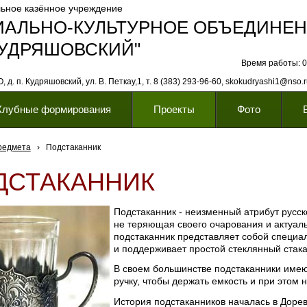
ьное казённое учреждение
ИАЛЬНО-КУЛЬТУРНОЕ ОБЪЕДИНЕ
КУДРЯШОВСКИЙ"
Время работы: 08
 д. п. Кудряшовский, ул. В. Петкау,1, т. 8 (383) 293-96-60, skokudryashi1@nso.
Клубные формирования
Проекты
Фото
редмета
›
Подстаканник
ДСТАКАННИК
Подстаканник - неизменный атрибут русск
не теряющая своего очарования и актуаль
подстаканник представляет собой специал
и поддерживает простой стеклянный стака
В своем большинстве подстаканники име
ручку, чтобы держать емкость и при этом 
История подстаканников началась в Доре