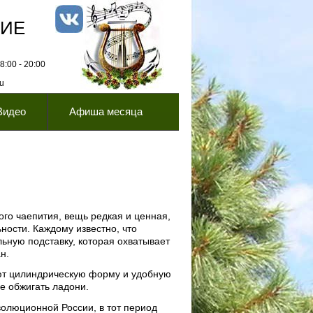
НИЕ
:00 - 20:00
ru
Видео
Афиша месяца
ого чаепития, вещь редкая и ценная,
ности. Каждому известно, что
ьную подставку, которая охватывает
н.
ют цилиндрическую форму и удобную
не обжигать ладони.
волюционной России, в тот период