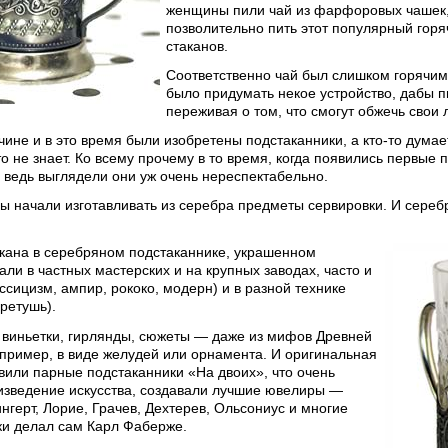
женщины пили чай из фарфоровых чашек,
позволительно пить этот популярный горя
стаканов.
Соответственно чай был слишком горячим,
было придумать некое устройство, дабы п
переживая о том, что смогут обжечь свои 
ичине и в это время были изобретены подстаканники, а кто-то дума
о не знает. Ко всему прочему в то время, когда появились первые 
, ведь выглядели они уж очень нереспектабельно.
ы начали изготавливать из серебра предметы сервировки. И сереб
акана в серебряном подстаканнике, украшенном
ли в частных мастерских и на крупных заводах, часто и
ассицизм, ампир, рококо, модерн) и в разной технике
 ретушь).
, виньетки, гирлянды, сюжеты — даже из мифов Древней
апример, в виде желудей или орнамента. И оригинальная
или парные подстаканники «На двоих», что очень
оизведение искусства, создавали лучшие ювелиры —
нгерт, Лорие, Грачев, Дехтерев, Ольсониус и многие
ики делал сам Карл Фаберже.