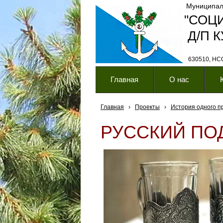
Муниципал
"СОЦ
Д/П 
630510, НСО,
Главная
О нас
Главная
›
Проекты
›
История одного п
РУССКИЙ ПО