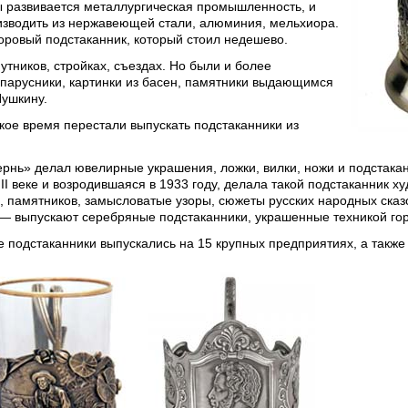
 развивается металлургическая промышленность, и
зводить из нержавеющей стали, алюминия, мельхиора.
ровый подстаканник, который стоил недешево.
утников, стройках, съездах. Но были и более
парусники, картинки из басен, памятники выдающимся
Пушкину.
ское время перестали выпускать подстаканники из
рнь» делал ювелирные украшения, ложки, вилки, ножи и подстакан
II веке и возродившаяся в 1933 году, делала такой подстаканник 
 памятников, замысловатые узоры, сюжеты русских народных сказо
— выпускают серебряные подстаканники, украшенные техникой гор
е подстаканники выпускались на 15 крупных предприятиях, а также